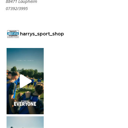
88471 Laupheim
07392/3995
harrys_sport_shop
Er lebt von