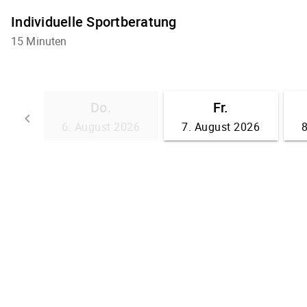
Individuelle Sportberatung
15 Minuten
Do.
Fr.
keyboard_arrow_left
6. August 2026
7. August 2026
Zurück