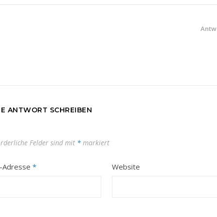
Antw
NE ANTWORT SCHREIBEN
orderliche Felder sind mit
*
markiert
l-Adresse
*
Website