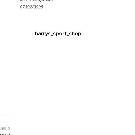
07392/3995
harrys_sport_shop
UER