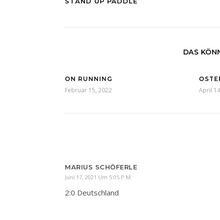
STAND UP PADDLE
DAS KÖNN
ON RUNNING
OSTE
Februar 15, 2022
April 1
MARIUS SCHÖFERLE
Juni 17, 2021 Um 5:05 P.m.
2:0 Deutschland