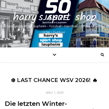
harry's sport shop
das Sportgeschäft in Laupheim – Fussball • Handball • Tennis • Teamsport
• Ski • Outdoor
❄️ LAST CHANCE WSV 2026! 🔥
März 1, 2026
Die letzten Winter-