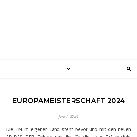
harry's sport shop
das Sportgeschäft in Laupheim – Fussball • Handball • Tennis • Teamsport
• Ski • Outdoor
EUROPAMEISTERSCHAFT 2024
Juni 7, 2024
Die EM im eigenen Land steht bevor und mit den neuen
ADIDAS DFB Trikots seit ihr für die Heim-EM perfekt