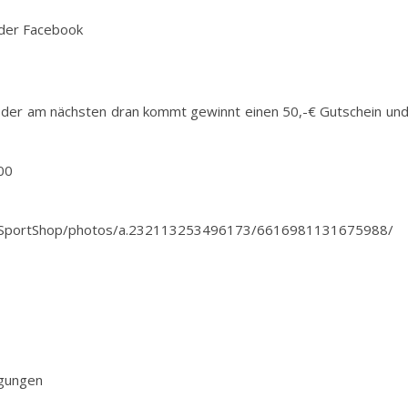
der Facebook
oder am nächsten dran kommt gewinnt einen 50,-€ Gutschein und
00
ysSportShop/photos/a.232113253496173/6616981131675988/
ngungen