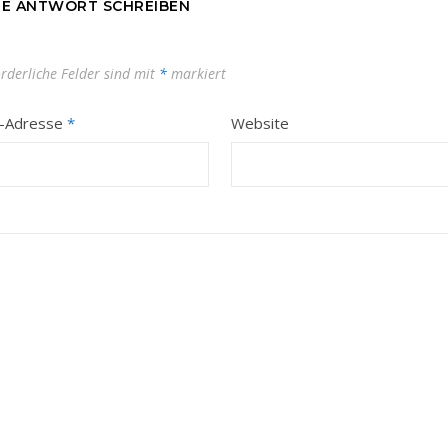
NE ANTWORT SCHREIBEN
orderliche Felder sind mit
*
markiert
l-Adresse
*
Website