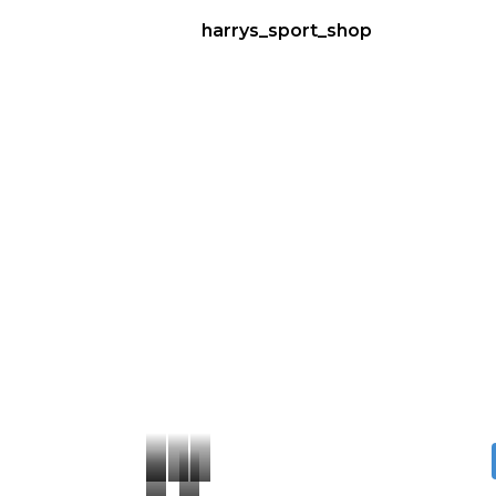
harrys_sport_shop
Yogamatten
inklusive
Yogamatte