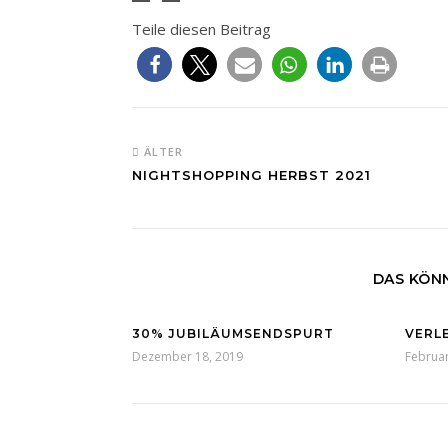
Fitnessmatte
Fitnessmatte
ab
Tasche
ab
Teile diesen Beitrag
1,5cm
1cm
19,99€
0,6cm
ab
ab
29,99€
24,99€
ÄLTER
NIGHTSHOPPING HERBST 2021
DAS KÖNN
30% JUBILÄUMSENDSPURT
VERL
Dezember 18, 2019
Februar