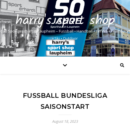
harry's sport shop
das Sportgeschäft in Laupheim – Fussball • Handball • Tennis • Teamsport
• Ski • Outdoor
FUSSBALL BUNDESLIGA
SAISONSTART
August 18, 2023