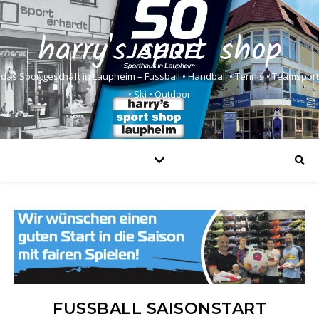
harry's sport shop
das Sportgeschäft in Laupheim – Fussball • Handball • Tennis • Teamsport
• Ski • Outdoor
FUSSBALL SAISONSTART