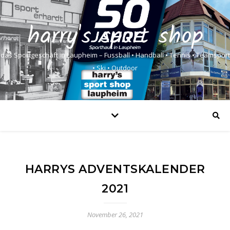
harry's sport shop
das Sportgeschäft in Laupheim – Fussball • Handball • Tennis • Teamsport
• Ski • Outdoor
HARRYS ADVENTSKALENDER
2021
November 26, 2021