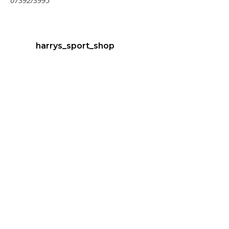
07392/3995
harrys_sport_shop