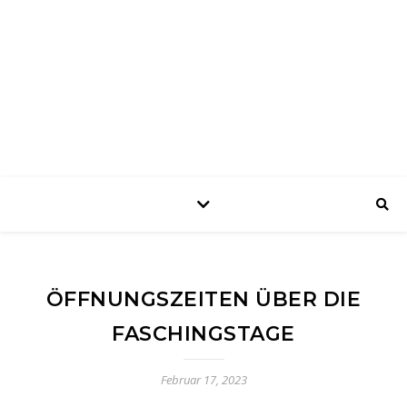
harry's sport shop
das Sportgeschäft in Laupheim – Fussball • Handball • Tennis • Teamsport
• Ski • Outdoor
ÖFFNUNGSZEITEN ÜBER DIE
FASCHINGSTAGE
Februar 17, 2023