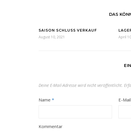
DAS KÖNN
SAISON SCHLUSS VERKAUF
LAGE
August 10, 2021
April 1
EI
Deine E-Mail-Adresse wird nicht veröffentlicht.
Erf
Name
*
E-Mai
Kommentar