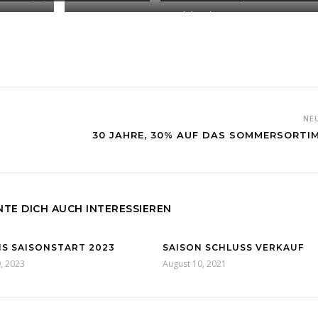
Reebok 39€ statt 45€
Nike 44€
Adidas ab 29€
NE
30 JAHRE, 30% AUF DAS SOMMERSORTI
TE DICH AUCH INTERESSIEREN
IS SAISONSTART 2023
SAISON SCHLUSS VERKAUF
9, 2023
August 10, 2021