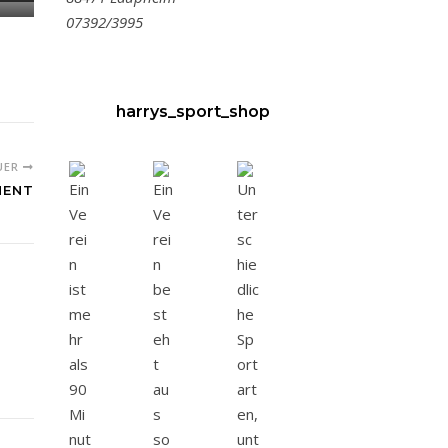
07392/3995
harrys_sport_shop
UER
Er lebt von
MENT