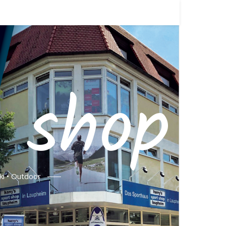
t shop
ki • Outdoor