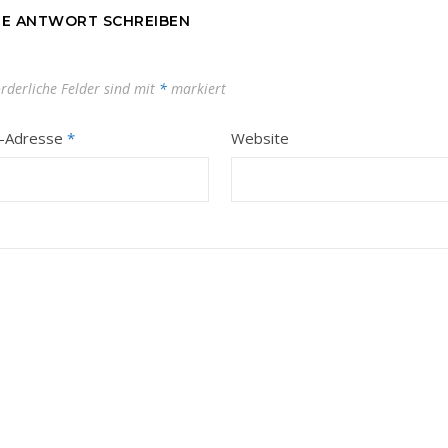
NE ANTWORT SCHREIBEN
orderliche Felder sind mit
*
markiert
l-Adresse
*
Website