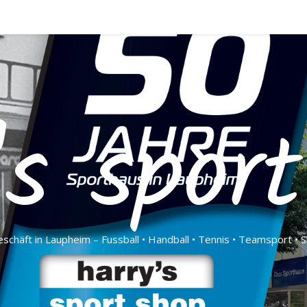
's spor
schäft in Laupheim – Fussball • Handball • Tennis • Teamsport • S