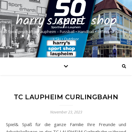
harry's sport shop
das Sportgeschäft in Laupheim – Fussball • Handball • Tennis • Teamsport
• Ski • Outdoor
TC LAUPHEIM CURLINGBAHN
November 23, 2023
Spiel
&
Spaß für die ganze Familie Ihre Freunde und
Arbeitskollegen an der TC LAUPHEIM Curlingbahn während