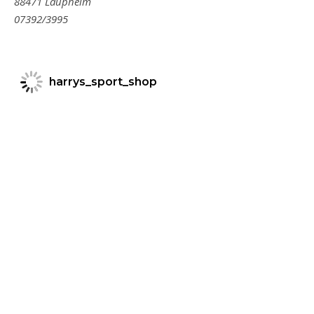
88471 Laupheim
07392/3995
harrys_sport_shop