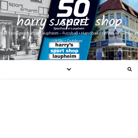
harry's sport shop
das Sportgeschäft in Laupheim – Fussball • Handball • Tennis • Teamsport
• Ski • Outdoor