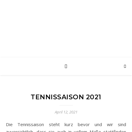
harry's sport shop
das Sportgeschäft in Laupheim – Fussball • Handball • Tennis • Teamsport
• Ski • Outdoor
TENNISSAISON 2021
April 12, 2021
Die Tennissaison steht kurz bevor und wir sind
zuversichtlich, dass sie auch in vollem Maße stattfinden