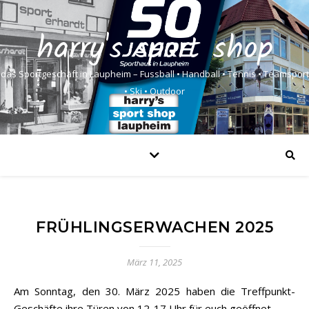
harry's sport shop
das Sportgeschäft in Laupheim – Fussball • Handball • Tennis • Teamsport
• Ski • Outdoor
FRÜHLINGSERWACHEN 2025
März 11, 2025
Am Sonntag, den 30. März 2025 haben die Treffpunkt-
Geschäfte ihre Türen von 12-17 Uhr für euch geöffnet.