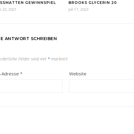
ESSMATTEN GEWINNSPIEL
BROOKS GLYCERIN 20
 22, 2021
Juli 17, 2023
NE ANTWORT SCHREIBEN
orderliche Felder sind mit
*
markiert
l-Adresse
*
Website