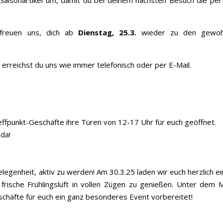
en Saisonartikel um, damit du bei deinem nächsten Besuch die per
 freuen uns, dich ab
Dienstag, 25.3.
wieder zu den gewoh
erreichst du uns wie immer telefonisch oder per E-Mail.
ffpunkt-Geschäfte ihre Türen von 12-17 Uhr für euch geöffnet.
 da!
elegenheit, aktiv zu werden! Am 30.3.25 laden wir euch herzlich ei
frische Frühlingsluft in vollen Zügen zu genießen. Unter dem 
chäfte für euch ein ganz besonderes Event vorbereitet!