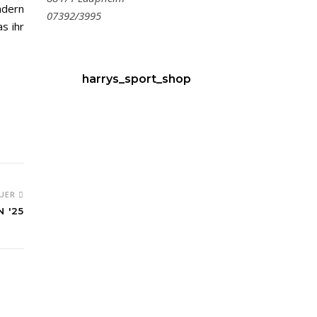
ndern
07392/3995
s ihr
harrys_sport_shop
UER
 '25