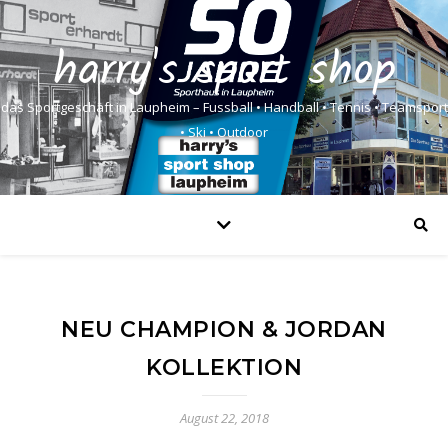
harry's sport shop
das Sportgeschäft in Laupheim – Fussball • Handball • Tennis • Teamsport
• Ski • Outdoor
NEU CHAMPION & JORDAN
KOLLEKTION
August 22, 2018