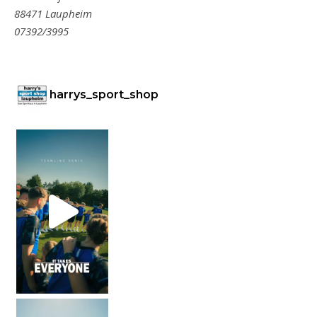
88471 Laupheim
07392/3995
harrys_sport_shop
Er lebt von